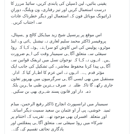
یقینی بنائیں، لین ڈسپلن کی پابندی کریں، سائیڈ مررز کا
درست استعمال کریں اور تیز رفتاری، ون ویلنگ، دورانِ
ڈرائیونگ موبائل فون کے استعمال اور دیگر خطرناک عادات
سے اجتناب کریں۔
اس موقع پر پرنسپل شیخ زید میڈیکل کالج و ہسپتال،
پروفیسر ڈاکٹر محمد سلیم لغاری نے نیشنل ہائی وے اینڈ
موٹروے پولیس کی اس کاوش کو سراہتے ہوئے کہا کہ روڈ
سیفٹی سے متعلق آگاہی سیمینار وقت کی اہم ضرورت
ہیں۔ انہوں نے کہا کہ نوجوان نسل میں ٹریفک قوانین سے
آگاہی پیدا کرنا محفوظ معاشرے کی تشکیل کی جانب ایک
مؤثر قدم ہے۔ انہوں نے اس عزم کا اظہار کیا کہ ادارہ
مستقبل میں بھی ایسی آگاہی سرگرمیوں میں بھرپور تعاون
جاری رکھے گا تاکہ طلبہ نہ صرف بہترین طبی ماہرین بلکہ
ذمہ دار اور قانون پسند شہری بھی بن سکیں۔
سیمینار میں ٹرانسپورٹ انچارج ڈاکٹر رفیع الرحمن، میڈم
ثمینہ خوشی، پی آر او عثمان بن سعید سمیت دیگر اساتذہ
اور متعلقہ افسران بھی موجود تھے۔ تقریب کے اختتام پر
شرکاء میں روڈ سیفٹی سے متعلق آگاہی پمفلٹس اور
یادگاری تحائف تقسیم کیے گئے۔