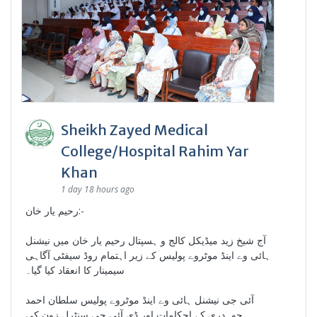
Sheikh Zayed Medical
College/Hospital Rahim Yar
Khan
1 day 18 hours ago
رحیم یار خان:-
آج شیخ زید میڈیکل کالج و ہسپتال رحیم یار خان میں نیشنل
ہائی وے اینڈ موٹروے پولیس کے زیر اہتمام روڈ سیفٹی آگاہی
سیمینار کا انعقاد کیا گیا۔
آئی جی نیشنل ہائی وے اینڈ موٹروے پولیس سلطان احمد
چوہدری کے احکامات اور ڈی آئی جی سنٹرل زون کی