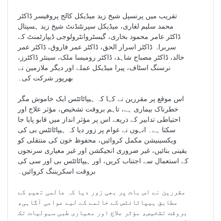
تقریب میں پرنسپل شیخ زید میڈیکل کالج پروفیسر ڈاکٹر
محمد سلیم لغاری، میڈیکل سپرنٹنڈنٹ شیخ زید ہسپتال
ڈاکٹر عامر محمود بخاری، گیسٹروانٹرولوجی ڈیپارٹمنٹ کے
سربراہ ڈاکٹر اسرار الحق، ڈاکٹر عمر فاروق، ڈاکٹر عمر
خالد، ڈاکٹر مصباح شاہد، ڈاکٹر رومیسا ملک، سینئر ڈاکٹرز،
نرسنگ اسٹاف، پیرا میڈیکل عملے اور دیگر ملازمین نے
بھرپور شرکت کی۔
اس موقع پر مقررین نے کہا کہ ہیپاٹائٹس ایک خاموش مگر
خطرناک بیماری ہے، تاہم بروقت تشخیص، مؤثر علاج اور
احتیاطی تدابیر کے ذریعے اس پر مؤثر انداز میں قابو پایا جا
سکتا ہے۔ انہوں نے عوام پر زور دیا کہ ہیپاٹائٹس بی کی
ویکسینیشن مکمل کروائیں، محفوظ خون کی منتقلی کو
یقینی بنائیں، غیر ضروری انجیکشن اور غیر معیاری سرنجوں
کے استعمال سے اجتناب کریں، اور ہیپاٹائٹس بی اور سی کی
بروقت اسکریننگ کروائیں۔
مقررین نے اس بات پر بھی زور دیا کہ عالمی تھیم کے
مطابق ہیپاٹائٹس کے خاتمے کے لیے عوامی آگاہی،
بروقت تشخیص، مؤثر علاج اور معیاری طبی سہولیات تک