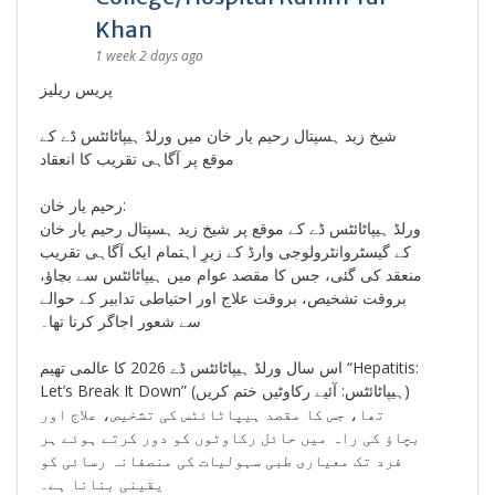
Khan
1 week 2 days ago
پریس ریلیز
شیخ زید ہسپتال رحیم یار خان میں ورلڈ ہیپاٹائٹس ڈے کے
موقع پر آگاہی تقریب کا انعقاد
رحیم یار خان:
ورلڈ ہیپاٹائٹس ڈے کے موقع پر شیخ زید ہسپتال رحیم یار خان
کے گیسٹروانٹرولوجی وارڈ کے زیرِ اہتمام ایک آگاہی تقریب
منعقد کی گئی، جس کا مقصد عوام میں ہیپاٹائٹس سے بچاؤ،
بروقت تشخیص، بروقت علاج اور احتیاطی تدابیر کے حوالے
سے شعور اجاگر کرنا تھا۔
اس سال ورلڈ ہیپاٹائٹس ڈے 2026 کا عالمی تھیم “Hepatitis:
Let’s Break It Down” (ہیپاٹائٹس: آئیے رکاوٹیں ختم کریں)
تھا، جس کا مقصد ہیپاٹائٹس کی تشخیص، علاج اور
بچاؤ کی راہ میں حائل رکاوٹوں کو دور کرتے ہوئے ہر
فرد تک معیاری طبی سہولیات کی منصفانہ رسائی کو
یقینی بنانا ہے۔