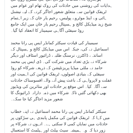
ہدایات کی روشنی میں حادثات کی روک تھام اور عوام میں
ٹریفک قوانین سے متعلق شعور اجاگر کرنے کے لیے نیشنل
ہائی وے اینڈ موٹروے پولیس، رحیم یار خان کے زیر اہتمام
شیخ زید میڈیکل کالج و ہسپتال رحیم یار خان میں ایک جامع
روڈ سیفٹی آگاہی سیمینار کا انعقاد کیا گیا۔
سیمینار کی قیادت سیکٹر کمانڈر ایس پی رانا محمد
اسماعیل نے کی، جبکہ اس میں میڈیکل کالج و ہسپتال کے
اساتذہ، ڈاکٹرز، نرسنگ طلبہ، ڈرائیور اسٹاف اور دیگر
شرکاء نے بڑی تعداد میں شرکت کی۔ ڈی ایس پی محمد
حامد نے ملٹی میڈیا پریزنٹیشن کے ذریعے شرکاء کو روڈ
سیفٹی کے بنیادی اصولوں، ٹریفک قوانین کی اہمیت اور
غفلت و لاپرواہی کے باعث پیش آنے والے افسوسناک حادثات
سے آگاہ کیا۔ اس موقع پر حادثات اور متاثرین کی ویڈیوز
بھی دکھائی گئیں تاکہ شرکاء میں ذمہ دارانہ ڈرائیونگ کا
شعور مزید اجاگر کیا جا سکے۔
سیکٹر کمانڈر ایس پی رانا محمد اسماعیل نے اپنے خطاب
میں کہا کہ ٹریفک قوانین کی مکمل پابندی ہی سڑکوں پر
حادثات میں نمایاں کمی لا سکتی ہے۔ انہوں نے شرکاء پر
زور دیا کہ وہ ہمیشہ سیٹ بیلٹ اور ہیلمٹ کا استعمال