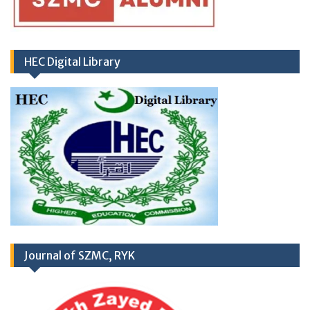
HEC Digital Library
RD
03
March 2026
Career Opportunities at
Journal of SZMC, RYK
Newly Cardiac Center (CARDIOLOGY UNIT-
II) Sheikh Zayed Medical College/Hospital,
R.Y. Khan