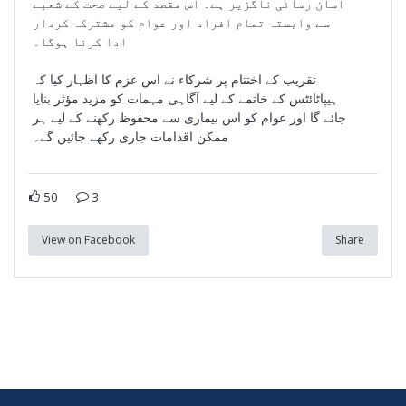
آسان رسائی ناگزیر ہے۔ اس مقصد کے لیے صحت کے شعبے
سے وابستہ تمام افراد اور عوام کو مشترکہ کردار
ادا کرنا ہوگا۔
تقریب کے اختتام پر شرکاء نے اس عزم کا اظہار کیا کہ
ہیپاٹائٹس کے خاتمے کے لیے آگاہی مہمات کو مزید مؤثر بنایا
جائے گا اور عوام کو اس بیماری سے محفوظ رکھنے کے لیے ہر
ممکن اقدامات جاری رکھے جائیں گے۔
50
3
View on Facebook
Share