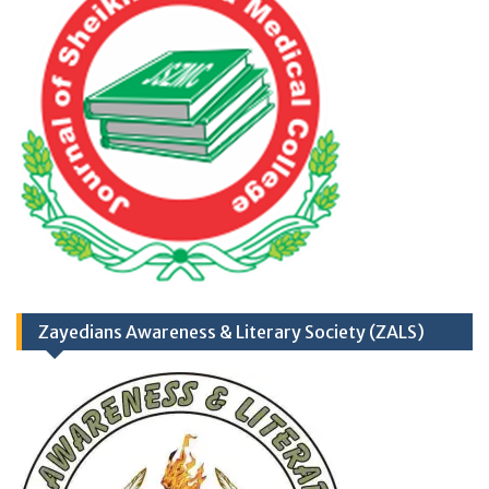
Application Form
TH
17
September
2025 (Career
Opportunities)
Zayedians Awareness & Literary Society (ZALS)