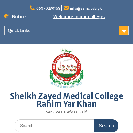
Skip
to
068-9230168
info@szmc.edu.pk
content
Notice:
Welcome to our college.
Quick Links
Sheikh Zayed Medical College
Rahim Yar Khan
Services Before Self
Search
for: