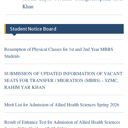
Khan
TH
04
August 2026
Career Opportunities at
Sheikh Zayed Medical College/Hospital, R.Y.
Student Notice Board
Khan (Walk in Interview Notice)
Resumption of Physical Classes for 1st and 2nd Year MBBS
Students
Resumption of Physical Classes for 1st and 2nd Year MBBS
SUBMISSION OF UPDATED INFORMATION OF VACANT
Students
SEATS FOR TRANSFER / MIGRATION (MBBS) – SZMC,
RAHIM YAR KHAN
TH
16
July 2026
Career Opportunities at Sheikh
Zayed Medical College/Hospital, R.Y. Khan
Merit List for Admission of Allied Health Sciences Spring 2026
(Walk in Interview Notice)
Result of Entrance Test for Admission of Allied Health Sciences