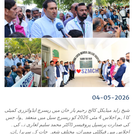
04-05-2026
شیخ زاید میڈیکل کالج رحیم یار خان میں ریسرچ ایڈوائزری کمیٹی
کا اہم اجلاس 4 مئی 2026 کو ریسرچ سیل میں منعقد ہوا، جس
کی صدارت پرنسپل پروفیسر ڈاکٹر محمد سلیم لغاری نے کی۔
اجلاس میں فیکلٹی ممبران، مختلف شعبہ جات کے سربراہان،