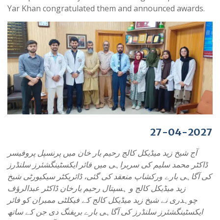
Yar Khan
congratulated them and announced awards.
27-04-2027
آج شیخ زید میڈیکل کالج رحیم یار خان میں پرنسپل پروفیسر
ڈاکٹر محمد سلیم کی سربراہی میں فائر ایکسٹینگشئرز سلنڈرز
کی آگاہی بارے ورکشاپ منعقد کی گئی، ڈائریکٹر سیکیورٹی شیخ
زید میڈیکل کالج و ہسپتال رحیم یارخان ڈاکٹر عبدالرؤف
چوہدری نے شیخ زید میڈیکل کالج کے فیکلٹی ممبران کو فائر
ایکسٹینگشئرز سلنڈرز کی آگاہی بارے بریفنگ دی جن کے ساتھ