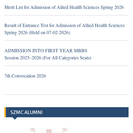
Merit List for Admission of Allied Health Sciences Spring 2026
TH
19
June 2026
Career Opportunities at Hub &
Result of Entrance Test for Admission of Allied Health Sciences
Spoke Model at Zahir Pir, Rahim Yar Khan,
Spring 2026 (Held on 07-02-2026)
attached with Sheikh Zayed Medical
College/Hospital, Rahim Yar Khan.
ADMISSION INTO FIRST YEAR MBBS
Application Form
Session 2025–2026 (For All Categories Seats)
7th Convocation 2026
TH
10
March
2026 (Important Notice
regarding Hub & Spoke Model at Zahir Pir
Rahim Yar Khan)
SZMC ALUMNI