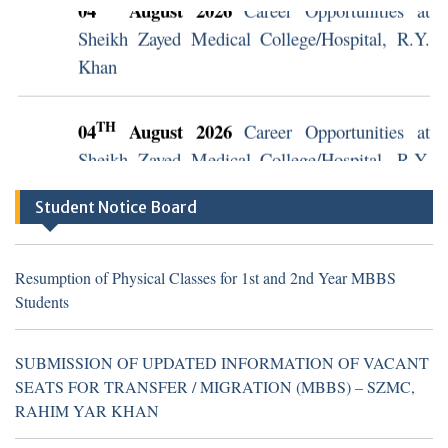
Khan
TH
04
August 2026
Career Opportunities at
Sheikh Zayed Medical College/Hospital, R.Y.
Khan (Walk in Interview Notice)
Student Notice Board
Resumption of Physical Classes for 1st and 2nd Year MBBS
Students
Resumption of Physical Classes for 1st and 2nd Year MBBS
Students
TH
16
July 2026
Career Opportunities at Sheikh
SUBMISSION OF UPDATED INFORMATION OF VACANT
Zayed Medical College/Hospital, R.Y. Khan
SEATS FOR TRANSFER / MIGRATION (MBBS) – SZMC,
(Walk in Interview Notice)
RAHIM YAR KHAN