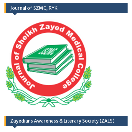
Journal of SZMC, RYK
Application Form
TH
17
September
2025 (Career
Opportunities)
Zayedians Awareness & Literary Society (ZALS)