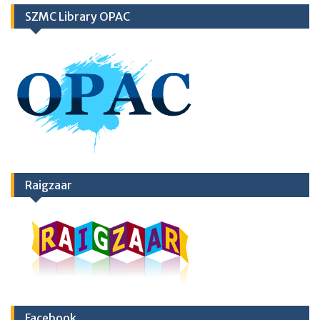
SZMC Library OPAC
Raigzaar
Facebook