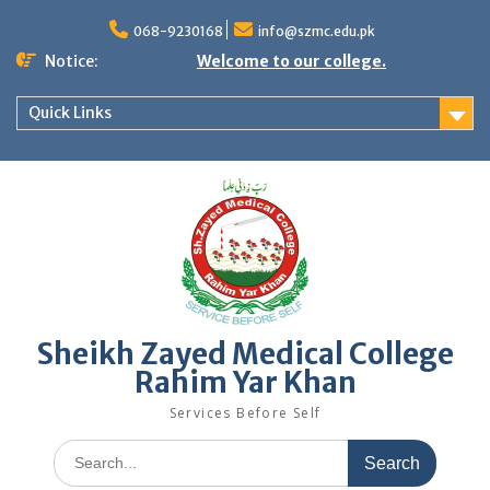
Skip
to
068-9230168
info@szmc.edu.pk
content
Notice:
Welcome to our college.
Quick Links
Sheikh Zayed Medical College
Rahim Yar Khan
Services Before Self
Search
for: