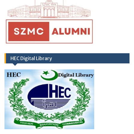
HEC Digital Library
RD
03
March 2026
Career Opportunities at
Newly Cardiac Center (CARDIOLOGY UNIT-
II) Sheikh Zayed Medical College/Hospital,
R.Y. Khan