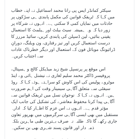
سیکٹر کمانڈر ایس پی رانا محمد اسماعیل نے اپنے خطاب
میں کہا کہ ٹریفک قوانین کی مکمل پابندی ہی سڑکوں پر
حادثات میں نمایاں کمی لا سکتی ہے۔ انہوں نے شرکاء پر
زور دیا کہ وہ ہمیشہ سیٹ بیلٹ اور ہیلمٹ کا استعمال
یقینی بنائیں، لین ڈسپلن کی پابندی کریں، سائیڈ مررز کا
درست استعمال کریں اور تیز رفتاری، ون ویلنگ، دورانِ
ڈرائیونگ موبائل فون کے استعمال اور دیگر خطرناک عادات
سے اجتناب کریں۔
اس موقع پر پرنسپل شیخ زید میڈیکل کالج و ہسپتال،
پروفیسر ڈاکٹر محمد سلیم لغاری نے نیشنل ہائی وے اینڈ
موٹروے پولیس کی اس کاوش کو سراہتے ہوئے کہا کہ روڈ
سیفٹی سے متعلق آگاہی سیمینار وقت کی اہم ضرورت
ہیں۔ انہوں نے کہا کہ نوجوان نسل میں ٹریفک قوانین سے
آگاہی پیدا کرنا محفوظ معاشرے کی تشکیل کی جانب ایک
مؤثر قدم ہے۔ انہوں نے اس عزم کا اظہار کیا کہ ادارہ
مستقبل میں بھی ایسی آگاہی سرگرمیوں میں بھرپور تعاون
جاری رکھے گا تاکہ طلبہ نہ صرف بہترین طبی ماہرین بلکہ
ذمہ دار اور قانون پسند شہری بھی بن سکیں۔