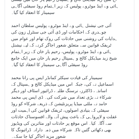
ہائی وے اینڈ موٹروے پولیس کے زیر اہتمام روڈ سیفٹی آگاہی
سیمینار کا انعقاد کیا گیا۔
آئی جی نیشنل ہائی وے اینڈ موٹروے پولیس سلطان احمد
چوہدری کے احکامات اور ڈی آئی جی سنٹرل زون کی
ہدایات کی روشنی میں حادثات کی روک تھام اور عوام میں
ٹریفک قوانین سے متعلق شعور اجاگر کرنے کے لیے نیشنل
ہائی وے اینڈ موٹروے پولیس، رحیم یار خان کے زیر اہتمام
شیخ زید میڈیکل کالج و ہسپتال رحیم یار خان میں ایک جامع
روڈ سیفٹی آگاہی سیمینار کا انعقاد کیا گیا۔
سیمینار کی قیادت سیکٹر کمانڈر ایس پی رانا محمد
اسماعیل نے کی، جبکہ اس میں میڈیکل کالج و ہسپتال کے
اساتذہ، ڈاکٹرز، نرسنگ طلبہ، ڈرائیور اسٹاف اور دیگر
شرکاء نے بڑی تعداد میں شرکت کی۔ ڈی ایس پی محمد
حامد نے ملٹی میڈیا پریزنٹیشن کے ذریعے شرکاء کو روڈ
سیفٹی کے بنیادی اصولوں، ٹریفک قوانین کی اہمیت اور
غفلت و لاپرواہی کے باعث پیش آنے والے افسوسناک حادثات
سے آگاہ کیا۔ اس موقع پر حادثات اور متاثرین کی ویڈیوز
بھی دکھائی گئیں تاکہ شرکاء میں ذمہ دارانہ ڈرائیونگ کا
شعور مزید اجاگر کیا جا سکے۔