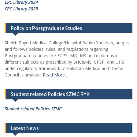
CPC Library 2024
CPC Library 2023
Policy on Postgraduate Studies
Sheikh Zayed Medical College/Hospital Rahim Yar khan, adopts
and follows policies, rules, and regulations regarding
Postgraduate courses like FCPS, MD, MS and diplomas in
different subjects as prescribed by SHC&ME, CPSP, and UHS
under regulatory framework of Pakistan Medical and Dental
Council Islamabad.
Read More…
Student related Policies SZMC RYK
Student related Policies SZMC
TH
04
August 2026
Career Opportunities at
Latest News
Sheikh Zayed Medical College/Hospital, R.Y.