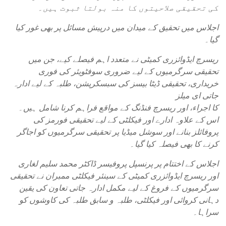
کی تحقیقی صلاحیتوں کا منہ بولتا ثبوت ہیں۔
اجلاس میں تحقیق کے میدان میں درپیش مسائل پر بھی غور کیا
گیا۔
ریسرچ ایڈوائزری کمیٹی نے متعدد اہم فیصلے کیے، جن میں
تحقیقی سرگرمیوں کے لیے ضروری سوفٹویئر کی فوری
خریداری، تحقیقی ڈیٹا بیسز کی سبسکرپشن، طلبہ کے لیے ادارہ
جاتی ای میلز
کا اجراء، اور ریسرچ فنڈنگ کے مواقع فراہم کرنا شامل ہیں۔
اس کے علاوہ ادارے اور فیکلٹی کے لیے تحقیقی فورمز کی
پروفائلز بنانے اور سوشل میڈیا پر تحقیقی سرگرمیوں کو اجاگر
کرنے کا بھی فیصلہ کیا گیا۔
اجلاس کے اختتام پر پرنسپل پروفیسر ڈاکٹر محمد سلیم لغاری
اور ریسرچ ایڈوائزری کمیٹی کے سینئر فیکلٹی ممبران نے تحقیقی
سرگرمیوں کے فروغ کے لیے مکمل ادارہ جاتی تعاون کی یقین
دہانی کروائی اور فیکلٹی، طلبہ و سابق طلبہ کی کاوشوں کو
سراہا۔