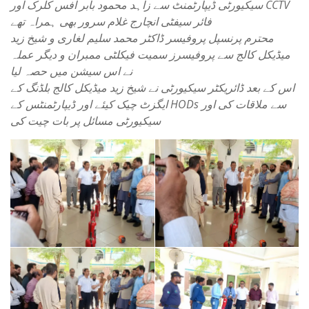
سیکیورٹی ڈیپارٹمنٹ سے زاہد محمود بابر آفس کلرک اور CCTV
فائر سیفٹی انچارج غلام سرور بھی ہمراہ تھے
محترم پرنسپل پروفیسر ڈاکٹر محمد سلیم لغاری و شیخ زید
میڈیکل کالج سے پروفیسرز سمیت فیکلٹی ممبران و دیگر عملہ
نے اس سیشن میں حصہ لیا
اس کے بعد ڈائریکٹر سیکیورٹی نے شیخ زید میڈیکل کالج بلڈنگ کے
ایگزٹ چیک کیئے اور ڈیپارٹمنٹس کے HODs سے ملاقات کی اور
سیکیورٹی مسائل پر بات چیت کی