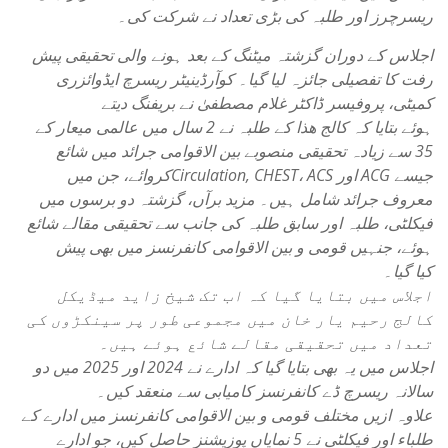
ریسرچرز اور طلبہ کی بڑی تعداد نے شرکت کی۔
اجلاس کے دوران گزشتہ میٹنگ کے بعد ہونے والی تحقیقی پیش
رفت کا تفصیلی جائزہ لیا گیا۔ کوآرڈینیٹر ریسرچ ایڈوائزری
کمیٹی، پروفیسر ڈاکٹر غلام مصطفیٰ نے بریفنگ دیتے
ہوئے بتایا کہ کالج ھذا کے طلبہ نے 2 سال میں عالمی میعار کے
35 سے زیادہ تحقیقی منصوبے بین الاقوامی جرائد میں شائع
کروائے، جن میںCirculation, CHEST، ACS اور ACG جیسے
معروف جرائد شامل ہیں۔ مزید برآں، گزشتہ دو برسوں میں
فیکلٹی، طلبہ اور سابق طلبہ کی جانب سے تحقیقی مقالے شائع
ہوئے، جنہیں قومی و بین الاقوامی کانفرنسز میں بھی پیش
کیا گیا۔
اجلاس میں بتایا گیا کہ اب تک شیخ زاید میڈیکل
کالج رحیم یار خان میں مجموعی طور پر سینکڑوں کی
تعداد میں تحقیقی مقالے شائع ہوئے ہیں۔
اجلاس میں یہ بھی بتایا گیا کہ ادارے نے 2024 اور 2025 میں دو
سالانہ ریسرچ ڈے کانفرنسز کامیابی سے منعقد کیں۔
علاوہ ازیں مختلف قومی و بین الاقوامی کانفرنسز میں ادارے کے
طلباء اور فیکلٹی نے 5 نمایاں پوزیشنز حاصل کیں، جو ادارے