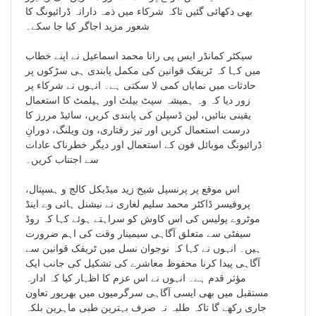
بھی دکھائی گئیں تاکہ شرکاء میں ذمہ دارانہ ڈرائیونگ کا
شعور مزید اجاگر کیا جا سکے۔
سیکٹر کمانڈر ایس پی رانا محمد اسماعیل نے اپنے خطاب
میں کہا کہ ٹریفک قوانین کی مکمل پابندی ہی سڑکوں پر
حادثات میں نمایاں کمی لا سکتی ہے۔ انہوں نے شرکاء پر
زور دیا کہ وہ ہمیشہ سیٹ بیلٹ اور ہیلمٹ کا استعمال
یقینی بنائیں، لین ڈسپلن کی پابندی کریں، سائیڈ مررز کا
درست استعمال کریں اور تیز رفتاری، ون ویلنگ، دورانِ
ڈرائیونگ موبائل فون کے استعمال اور دیگر خطرناک عادات
سے اجتناب کریں۔
اس موقع پر پرنسپل شیخ زید میڈیکل کالج و ہسپتال،
پروفیسر ڈاکٹر محمد سلیم لغاری نے نیشنل ہائی وے اینڈ
موٹروے پولیس کی اس کاوش کو سراہتے ہوئے کہا کہ روڈ
سیفٹی سے متعلق آگاہی سیمینار وقت کی اہم ضرورت
ہیں۔ انہوں نے کہا کہ نوجوان نسل میں ٹریفک قوانین سے
آگاہی پیدا کرنا محفوظ معاشرے کی تشکیل کی جانب ایک
مؤثر قدم ہے۔ انہوں نے اس عزم کا اظہار کیا کہ ادارہ
مستقبل میں بھی ایسی آگاہی سرگرمیوں میں بھرپور تعاون
جاری رکھے گا تاکہ طلبہ نہ صرف بہترین طبی ماہرین بلکہ