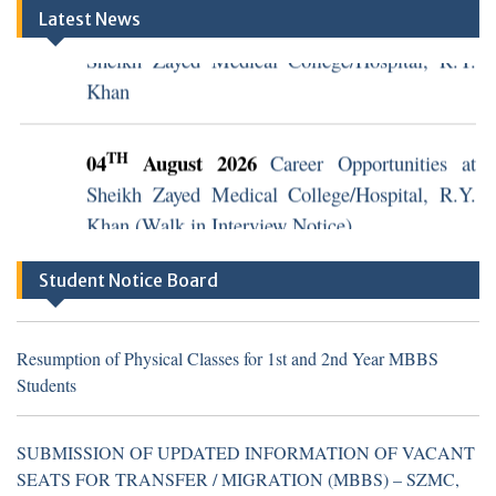
TH
04
August 2026
Career Opportunities at
Latest News
Sheikh Zayed Medical College/Hospital, R.Y.
Khan
TH
04
August 2026
Career Opportunities at
Sheikh Zayed Medical College/Hospital, R.Y.
Khan (Walk in Interview Notice)
Student Notice Board
Resumption of Physical Classes for 1st and 2nd Year MBBS
Students
Resumption of Physical Classes for 1st and 2nd Year MBBS
Students
TH
16
July 2026
Career Opportunities at Sheikh
SUBMISSION OF UPDATED INFORMATION OF VACANT
Zayed Medical College/Hospital, R.Y. Khan
SEATS FOR TRANSFER / MIGRATION (MBBS) – SZMC,