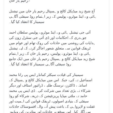
رحیم یار خان:-
آج شیخ زید میڈیکل کالج و ہسپتال رحیم یار خان میں نیشنل
ہائی وے اینڈ موٹروے پولیس کے زیر اہتمام روڈ سیفٹی آگاہی
سیمینار کا انعقاد کیا گیا۔
آئی جی نیشنل ہائی وے اینڈ موٹروے پولیس سلطان احمد
چوہدری کے احکامات اور ڈی آئی جی سنٹرل زون کی
ہدایات کی روشنی میں حادثات کی روک تھام اور عوام میں
ٹریفک قوانین سے متعلق شعور اجاگر کرنے کے لیے نیشنل
ہائی وے اینڈ موٹروے پولیس، رحیم یار خان کے زیر اہتمام
شیخ زید میڈیکل کالج و ہسپتال رحیم یار خان میں ایک جامع
روڈ سیفٹی آگاہی سیمینار کا انعقاد کیا گیا۔
سیمینار کی قیادت سیکٹر کمانڈر ایس پی رانا محمد
اسماعیل نے کی، جبکہ اس میں میڈیکل کالج و ہسپتال کے
اساتذہ، ڈاکٹرز، نرسنگ طلبہ، ڈرائیور اسٹاف اور دیگر
شرکاء نے بڑی تعداد میں شرکت کی۔ ڈی ایس پی محمد
حامد نے ملٹی میڈیا پریزنٹیشن کے ذریعے شرکاء کو روڈ
سیفٹی کے بنیادی اصولوں، ٹریفک قوانین کی اہمیت اور
غفلت و لاپرواہی کے باعث پیش آنے والے افسوسناک حادثات
سے آگاہ کیا۔ اس موقع پر حادثات اور متاثرین کی ویڈیوز