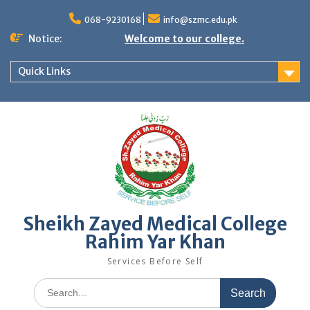
068-9230168
info@szmc.edu.pk
Notice:
Welcome to our college.
Quick Links
Sheikh Zayed Medical College
Rahim Yar Khan
Services Before Self