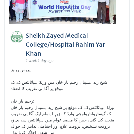
Sheikh Zayed Medical
College/Hospital Rahim Yar
Khan
1 week 1 day ago
پریس ریلیز
شیخ زید ہسپتال رحیم یار خان میں ورلڈ ہیپاٹائٹس ڈے کے
موقع پر آگاہی تقریب کا انعقاد
رحیم یار خان:
ورلڈ ہیپاٹائٹس ڈے کے موقع پر شیخ زید ہسپتال رحیم یار خان
کے گیسٹروانٹرولوجی وارڈ کے زیرِ اہتمام ایک آگاہی تقریب
منعقد کی گئی، جس کا مقصد عوام میں ہیپاٹائٹس سے بچاؤ،
بروقت تشخیص، بروقت علاج اور احتیاطی تدابیر کے حوالے
سے شعور اجاگر کرنا تھا۔