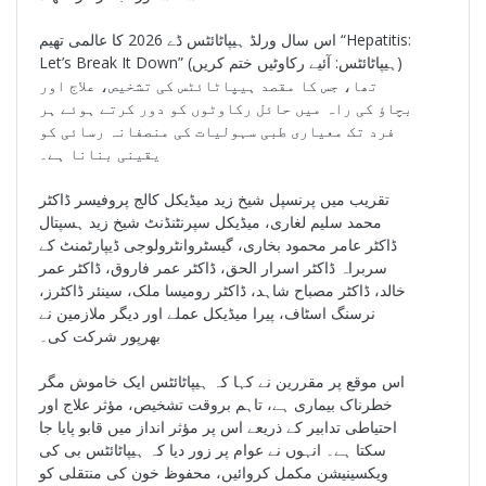
اس سال ورلڈ ہیپاٹائٹس ڈے 2026 کا عالمی تھیم “Hepatitis:
Let’s Break It Down” (ہیپاٹائٹس: آئیے رکاوٹیں ختم کریں)
تھا، جس کا مقصد ہیپاٹائٹس کی تشخیص، علاج اور
بچاؤ کی راہ میں حائل رکاوٹوں کو دور کرتے ہوئے ہر
فرد تک معیاری طبی سہولیات کی منصفانہ رسائی کو
یقینی بنانا ہے۔
تقریب میں پرنسپل شیخ زید میڈیکل کالج پروفیسر ڈاکٹر
محمد سلیم لغاری، میڈیکل سپرنٹنڈنٹ شیخ زید ہسپتال
ڈاکٹر عامر محمود بخاری، گیسٹروانٹرولوجی ڈیپارٹمنٹ کے
سربراہ ڈاکٹر اسرار الحق، ڈاکٹر عمر فاروق، ڈاکٹر عمر
خالد، ڈاکٹر مصباح شاہد، ڈاکٹر رومیسا ملک، سینئر ڈاکٹرز،
نرسنگ اسٹاف، پیرا میڈیکل عملے اور دیگر ملازمین نے
بھرپور شرکت کی۔
اس موقع پر مقررین نے کہا کہ ہیپاٹائٹس ایک خاموش مگر
خطرناک بیماری ہے، تاہم بروقت تشخیص، مؤثر علاج اور
احتیاطی تدابیر کے ذریعے اس پر مؤثر انداز میں قابو پایا جا
سکتا ہے۔ انہوں نے عوام پر زور دیا کہ ہیپاٹائٹس بی کی
ویکسینیشن مکمل کروائیں، محفوظ خون کی منتقلی کو