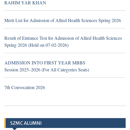
(Walk in Interview Notice)
RAHIM YAR KHAN
Merit List for Admission of Allied Health Sciences Spring 2026
TH
19
June 2026
Career Opportunities at Hub &
Result of Entrance Test for Admission of Allied Health Sciences
Spoke Model at Zahir Pir, Rahim Yar Khan,
Spring 2026 (Held on 07-02-2026)
attached with Sheikh Zayed Medical
College/Hospital, Rahim Yar Khan.
ADMISSION INTO FIRST YEAR MBBS
Session 2025–2026 (For All Categories Seats)
Application Form
7th Convocation 2026
TH
10
March
2026 (Important Notice
regarding Hub & Spoke Model at Zahir Pir
Rahim Yar Khan)
SZMC ALUMNI