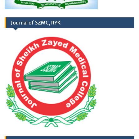
II) Sheikh Zayed Medical College/Hospital,
R.Y. Khan
Journal of SZMC, RYK
Application Form
TH
17
September
2025 (Career
Opportunities)