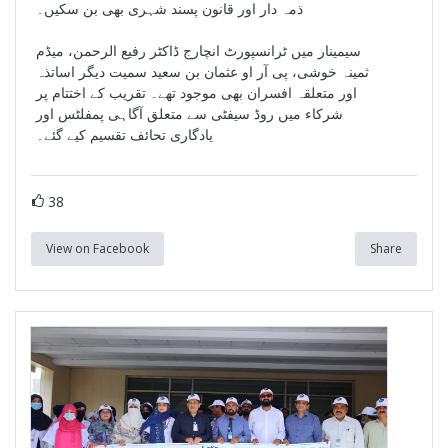
ذمہ دار اور قانون پسند شہری بھی بن سکیں۔
سیمینار میں ٹرانسپورٹ انچارج ڈاکٹر رفیع الرحمن، میڈم
ثمینہ خوشی، پی آر او عثمان بن سعید سمیت دیگر اساتذہ
اور متعلقہ افسران بھی موجود تھے۔ تقریب کے اختتام پر
شرکاء میں روڈ سیفٹی سے متعلق آگاہی پمفلٹس اور
یادگاری تحائف تقسیم کیے گئے۔
38
View on Facebook
Share