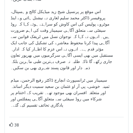
اس موقع پر پرنسپل شیخ زید میڈیکل کالج و ہسپتال،
پروفیسر ڈاکٹر محمد سلیم لغاری نے نیشنل ہائی وے اینڈ
موٹروے پولیس کی اس کاوش کو سراہتے ہوئے کہا کہ روڈ
سیفٹی سے متعلق آگاہی سیمینار وقت کی اہم ضرورت
ہیں۔ انہوں نے کہا کہ نوجوان نسل میں ٹریفک قوانین سے
آگاہی پیدا کرنا محفوظ معاشرے کی تشکیل کی جانب ایک
مؤثر قدم ہے۔ انہوں نے اس عزم کا اظہار کیا کہ ادارہ
مستقبل میں بھی ایسی آگاہی سرگرمیوں میں بھرپور تعاون
جاری رکھے گا تاکہ طلبہ نہ صرف بہترین طبی ماہرین بلکہ
ذمہ دار اور قانون پسند شہری بھی بن سکیں۔
سیمینار میں ٹرانسپورٹ انچارج ڈاکٹر رفیع الرحمن، میڈم
ثمینہ خوشی، پی آر او عثمان بن سعید سمیت دیگر اساتذہ
اور متعلقہ افسران بھی موجود تھے۔ تقریب کے اختتام پر
شرکاء میں روڈ سیفٹی سے متعلق آگاہی پمفلٹس اور
یادگاری تحائف تقسیم کیے گئے۔
38