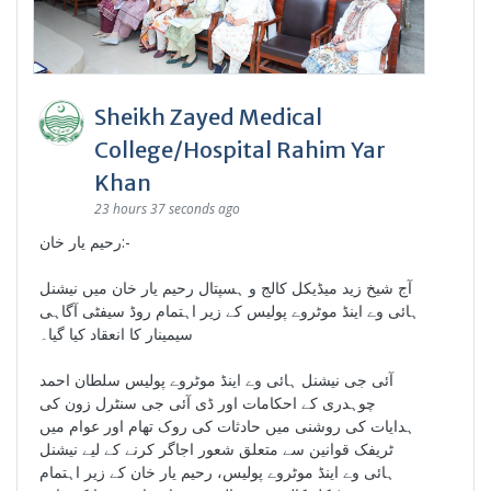
Sheikh Zayed Medical
College/Hospital Rahim Yar
Khan
23 hours 37 seconds ago
رحیم یار خان:-
آج شیخ زید میڈیکل کالج و ہسپتال رحیم یار خان میں نیشنل
ہائی وے اینڈ موٹروے پولیس کے زیر اہتمام روڈ سیفٹی آگاہی
سیمینار کا انعقاد کیا گیا۔
آئی جی نیشنل ہائی وے اینڈ موٹروے پولیس سلطان احمد
چوہدری کے احکامات اور ڈی آئی جی سنٹرل زون کی
ہدایات کی روشنی میں حادثات کی روک تھام اور عوام میں
ٹریفک قوانین سے متعلق شعور اجاگر کرنے کے لیے نیشنل
ہائی وے اینڈ موٹروے پولیس، رحیم یار خان کے زیر اہتمام