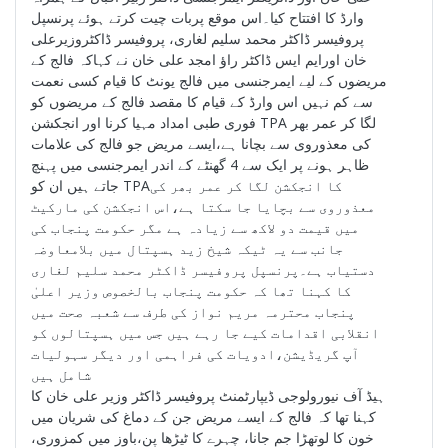
وارڈ کا افتتاح کیا۔اس موقع پربات چیت کرتے ہوئے پرنسپل
پروفیسر ڈاکٹر محمد سلیم لغاری، پروفیسر ڈاکٹروزیرعلی
خان اورایم ایس ڈاکٹر راؤ امجد علی خان نے کہاکہ فالج کے
مریضوں کے لیے ایمرجنسی میں فالج یونٹ کا قیام کسی نعمت
سے کم نہیں اس وارڈ کے قیام کا مقصد فالج کے مریضوں کو
فوری طبی امداد مہیا کرنا اور انجکشن TPA لگا کر عمر بھر
کی معذوروی سے بچانا ہے،ایسے مریض جو فالج کی علامات
ظاہر ہونے پر ایک سے 4 گھنٹے کے اندر ایمرجنسی میں پہنچ
جاتے ہیں ان کو TPAکا انجکشن لگا کر عمر بھر کی
معذوروی سے بچایا جا سکتا ہے،اس انجکشن کی مارکیٹ
میں قیمت دو لاکھ سے زیادہ ہے مگر حکومت پنجاب کی
جانب سے یہ ٹیکہ شیخ زید ہسپتال میں بلامعاوضہ
دستیاب ہے۔پرنسپل پروفیسر ڈاکٹر محمد سلیم لغاری
کا کہنا تھا کہ حکومت پنجاب بالخصوص وزیر اعلیٰ
پنجاب محترمہ مریم نواز کی طرف سے شعبہ صحت میں
انقلابی اقدامات کیے جا رہے ہیں جس میں ہسپتالوں کو
آپ گریڈیشن،ادویات کی فراہمی اور دیگر سہولیات
شامل ہیں
ہیڈ آف نیورولوجی ڈیپارٹمنٹ پروفیسر ڈاکٹر وزیر علی خان کا
کہنا تھا کہ فالج کے ایسے مریض جن کے دماغ کی شریان میں
خون کا لوتھڑا جم جانا، چہرے کا ٹیڑھا پن،باوز میں کمزوری،