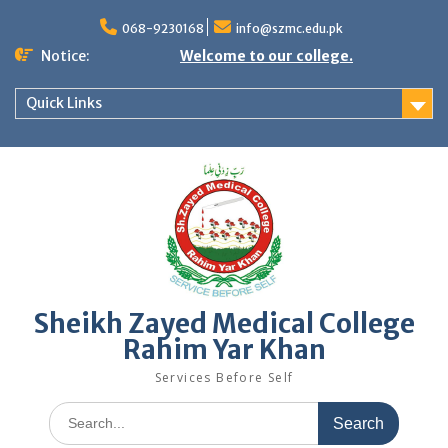
Skip
to
068-9230168
info@szmc.edu.pk
content
Notice:
Welcome to our college.
Quick Links
Sheikh Zayed Medical College
Rahim Yar Khan
Services Before Self
Search
for: