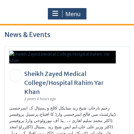
Menu
News & Events
Sheikh Zayed Medical
College/Hospital Rahim Yar
Khan
2 years 4 hours ago
رحیم یارخان: شیخ زید میڈیکل کالج وہسپتال کے ایمرجنسی
ڈیپارٹمنٹ میں فالج ایمرجنسی وارڈ کا افتتاح،پرنسپل پروفیسر
ڈاکٹر محمد سلیم لغاری نے ہیڈ آف نیورولوجی وارڈ پروفیسر
ڈاکٹر وزیر علی خان،ایم ایس شیخ زید ہسپتال ڈاکٹرراؤ امجد
علی خان اور ڈائریکٹر ایمرجنسی ڈاکٹر زبیر اقبال کے ہمراہ