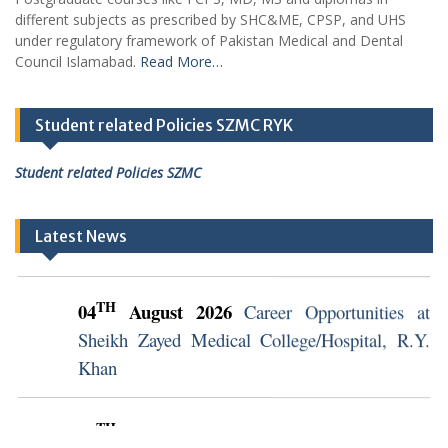
different subjects as prescribed by SHC&ME, CPSP, and UHS
under regulatory framework of Pakistan Medical and Dental
Council Islamabad.
Read More…
Student related Policies SZMC RYK
Student related Policies SZMC
Latest News
TH
04
August 2026
Career Opportunities at
Sheikh Zayed Medical College/Hospital, R.Y.
Khan
TH
04
August 2026
Career Opportunities at
Sheikh Zayed Medical College/Hospital, R.Y.