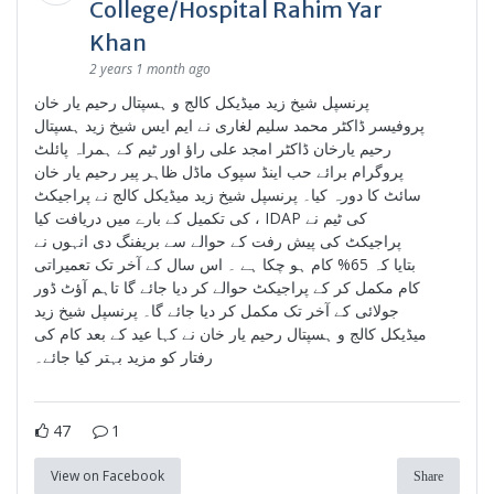
College/Hospital Rahim Yar
Khan
2 years 1 month ago
پرنسپل شیخ زید میڈیکل کالج و ہسپتال رحیم یار خان
پروفیسر ڈاکٹر محمد سلیم لغاری نے ایم ایس شیخ زید ہسپتال
رحیم یارخان ڈاکٹر امجد علی راؤ اور ٹیم کے ہمراہ پائلٹ
پروگرام برائے حب اینڈ سپوک ماڈل ظاہر پیر رحیم یار خان
سائٹ کا دورہ کیا۔ پرنسپل شیخ زید میڈیکل کالج نے پراجیکٹ
کی تکمیل کے بارے میں دریافت کیا ، IDAP کی ٹیم نے
پراجیکٹ کی پیش رفت کے حوالے سے بریفنگ دی انہوں نے
بتایا کہ 65% کام ہو چکا ہے ۔ اس سال کے آخر تک تعمیراتی
کام مکمل کر کے پراجیکٹ حوالے کر دیا جائے گا تاہم آؤٹ ڈور
جولائی کے آخر تک مکمل کر دیا جائے گا۔ پرنسپل شیخ زید
میڈیکل کالج و ہسپتال رحیم یار خان نے کہا عید کے بعد کام کی
رفتار کو مزید بہتر کیا جائے۔
47
1
View on Facebook
Share