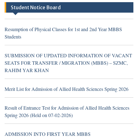
Khan (Walk in Interview Notice)
Student Notice Board
Resumption of Physical Classes for 1st and 2nd Year MBBS
Students
Resumption of Physical Classes for 1st and 2nd Year MBBS
Students
SUBMISSION OF UPDATED INFORMATION OF VACANT
SEATS FOR TRANSFER / MIGRATION (MBBS) – SZMC,
TH
16
July 2026
Career Opportunities at Sheikh
RAHIM YAR KHAN
Zayed Medical College/Hospital, R.Y. Khan
(Walk in Interview Notice)
Merit List for Admission of Allied Health Sciences Spring 2026
Result of Entrance Test for Admission of Allied Health Sciences
Spring 2026 (Held on 07-02-2026)
TH
19
June 2026
Career Opportunities at Hub &
Spoke Model at Zahir Pir, Rahim Yar Khan,
ADMISSION INTO FIRST YEAR MBBS