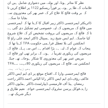
نظر کا متاثر ہونا، اور بولنے میں دشواری شامل ہیں ان
علامات کے ظاہر ہونے پر فوراً ریسکیو 1122 پر اطلاع کریں تا
کہ بر وقت فالج کا علاج کر کے عمر بھر کی معذوروی سے
بچایا جا سکے۔
ڈائریکٹر ایمرجنسی ڈاکٹر زبیر اقبال کا کہنا تھا کہ ایمرجنسی
میں فالج کے مریضوں کے لیے خصوصی ٹیم تشکیل دی گئی ہے
تا کہ فالج کے مریضوں کی بروقت تشخیص کر کے علاج شروع
کیا جاسکے۔ایم ایس شیخ زید ہسپتال ڈاکٹر امجد علی راؤ کا
کہنا تھا کہ TPA انجکشن کی بلا تعطل فراہمی حکومت
پنجاب کے عوام کے لیے ہے بڑا اقدام ہے اس سے پہلے فالج کے
مریضوں کی ریکوری تقریباً نہ ہونے کے برابر تھی اور فالج کے
مریض عمر بھر کی معذوروی کا شکار ہوجاتے تھے جبکہ
TPAانجکشن سے فالج کے مریضوں کی ریکوری 80فیصد سے
بھی زیادہ ہے۔
فالج ایمرجنسی وارڈ کے افتتاح موقع پر ڈی ایم ایس ڈاکٹر
عاکف رؤف،ڈی ایم ایس ڈاکٹر رانا الیاس احمد،ڈاکٹر راحت
رمضان ہیڈ آف فارمیسی ڈیپارٹمنٹ،ڈاکٹر ہمایوں ڈاکٹر
زاہد،فوکل پرسن سٹروک ایمرجنسی خواجہ نعیم طارق و
دیگر شریک تھے۔