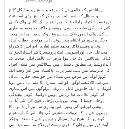
2 years 6 days ago
ہیپاٹائٹس کے عالمی دن کے موقع پر شیخ زید میڈیکل کالج
وہسپتال کے شعبہ امراض وجگر کے ایچ اوڈی اسسٹنٹ
پروفیسر ڈاکٹراسرارالحق کے زیراہتمام ایک آگاہی واک نکالی
گئی جس کی قیادت پرنسپل پروفیسر ڈاکٹر محمدسلیم لغاری
نے کی، واک ایڈمن بلاک سے شروع ہوکر شعبہ امراض معدہ
وجگر پرپہنچ کر اختتام پذیر ہوئی، اس موقع پر خطاب کرتے
ہوئے پروفیسرڈاکٹر محمد سلیم لغاری، ایم ایس ڈاکٹرراؤ
امجدعلی خان اورایسوسی ایٹ پروفیسرڈاکٹر اسرارالحق نے
کہاکہ ہیپاٹائٹس ایک جان لیوا مرض ہے عالمی ادارہ صحت کے
اعدادوشمارکے مطابق پاکستان میں ہیپاٹائٹس میں مبتلاء افراد
کی فہرست میں پہلے نمبر پرہے، پاکستان میں اس وقت ایک
کروڑ لوگ اس مرض میں مبتلاء ہیں جو لمحہ فکریہ ہے ان
میں سے 80فیصد لوگوں کو اپنی بیماری کا علم ہی نہیں ہوتا
کیونکہ یہ ایک خاموش قاتل ہے زیادہ ترلوگوں میں اس بیماری
کی کوئی علامات ظاہرنہیں ہوتیں تاوقتیکہ کوئی پیچیدگی
ہوجائے جیسا کہ پیٹ میں پانی پڑجانا، خون کی الٹی آنا، بے
ہوشی اورغنودگی وغیرہ اس بیماری سے نبردآزما ہونے کا
بہترین حل یہ کہ بروقت تشخیص کی جائے اس کے لیے عوام
کوچاہیے کہ شیخ زید ہسپتال رحیم یار خان کے معدہ وجگر
آؤٹ ڈور میں یرقان کے فری ٹیسٹ اورعلاج سے مستفید ہوں