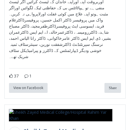
اوربروقت اپنے اوراپنے خاندان کے ٹیسٹ کرائیں اگر ٹیسٹ
منفی ہے تو ہیپاٹائٹس بی کے حفاظتی ٹیکے لگوائیں اوراگر
مثبت ہوتو اپنے علاج میں کوئی غفلت اورلاپرواہی نہ کریں۔
واک میں پروفیسر ڈاکٹر اکمل حسین، پروفیسرڈاکٹرغلام
فرید، ایسوسی ایٹ پروفیسرڈاکٹرظفرمجید، ڈاکٹر مصباح
شاہد، ڈاکٹررومیسہ، ڈاکٹرعمرخالد، اے ایم ایس ڈاکٹرعمران
بشیر، ڈی ایم ایس ڈاکٹر عامرخاکوانی، ڈاکٹر رانا الیاس احمد،
نرسنگ سپرنٹنڈنٹ ڈاکٹرشفقت نورین، سینئرسٹاف ثمینہ
خوشی ودیگر ڈیپارٹمنٹس کے ڈاکٹرز و پیرامیڈیکل سٹاف
شریک تھے۔
37
1
View on Facebook
Share