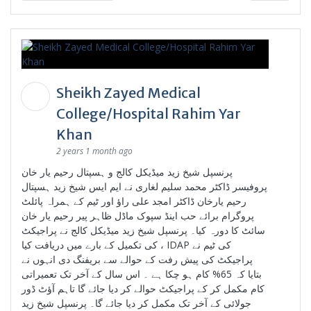
Sheikh Zayed Medical
College/Hospital Rahim Yar
Khan
2 years 1 month ago
پرنسپل شیخ زید میڈیکل کالج و ہسپتال رحیم یار خان
پروفیسر ڈاکٹر محمد سلیم لغاری نے ایم ایس شیخ زید ہسپتال
رحیم یارخان ڈاکٹر امجد علی راؤ اور ٹیم کے ہمراہ پائلٹ
پروگرام برائے حب اینڈ سپوک ماڈل ظاہر پیر رحیم یار خان
سائٹ کا دورہ کیا۔ پرنسپل شیخ زید میڈیکل کالج نے پراجیکٹ
کی تکمیل کے بارے میں دریافت کیا ، IDAP کی ٹیم نے
پراجیکٹ کی پیش رفت کے حوالے سے بریفنگ دی انہوں نے
بتایا کہ 65% کام ہو چکا ہے ۔ اس سال کے آخر تک تعمیراتی
کام مکمل کر کے پراجیکٹ حوالے کر دیا جائے گا تاہم آؤٹ ڈور
جولائی کے آخر تک مکمل کر دیا جائے گا۔ پرنسپل شیخ زید