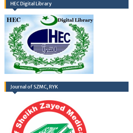
HEC Digital Library
RD
03
March 2026
Career Opportunities at
Newly Cardiac Center (CARDIOLOGY UNIT-
Journal of SZMC, RYK
II) Sheikh Zayed Medical College/Hospital,
R.Y. Khan
Application Form