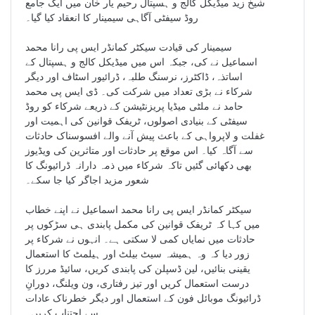
شیخ زید میڈیکل کالج و ہسپتال رحیم یار خان میں ایک جامع
روڈ سیفٹی آگاہی سیمینار کا انعقاد کیا گیا۔
سیمینار کی قیادت سیکٹر کمانڈر ایس پی رانا محمد
اسماعیل نے کی، جبکہ اس میں میڈیکل کالج و ہسپتال کے
اساتذہ، ڈاکٹرز، نرسنگ طلبہ، ڈرائیور اسٹاف اور دیگر
شرکاء نے بڑی تعداد میں شرکت کی۔ ڈی ایس پی محمد
حامد نے ملٹی میڈیا پریزنٹیشن کے ذریعے شرکاء کو روڈ
سیفٹی کے بنیادی اصولوں، ٹریفک قوانین کی اہمیت اور
غفلت و لاپرواہی کے باعث پیش آنے والے افسوسناک حادثات
سے آگاہ کیا۔ اس موقع پر حادثات اور متاثرین کی ویڈیوز
بھی دکھائی گئیں تاکہ شرکاء میں ذمہ دارانہ ڈرائیونگ کا
شعور مزید اجاگر کیا جا سکے۔
سیکٹر کمانڈر ایس پی رانا محمد اسماعیل نے اپنے خطاب
میں کہا کہ ٹریفک قوانین کی مکمل پابندی ہی سڑکوں پر
حادثات میں نمایاں کمی لا سکتی ہے۔ انہوں نے شرکاء پر
زور دیا کہ وہ ہمیشہ سیٹ بیلٹ اور ہیلمٹ کا استعمال
یقینی بنائیں، لین ڈسپلن کی پابندی کریں، سائیڈ مررز کا
درست استعمال کریں اور تیز رفتاری، ون ویلنگ، دورانِ
ڈرائیونگ موبائل فون کے استعمال اور دیگر خطرناک عادات
سے اجتناب کریں۔