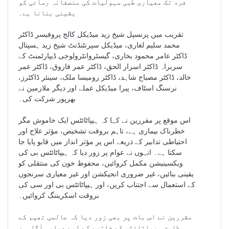
فرد تک معیاری طبی سہولیات کی منصفانہ رسائی کو
یقینی بنانا ہے۔
تقریب میں پرنسپل شیخ زید میڈیکل کالج پروفیسر ڈاکٹر
محمد سلیم لغاری، میڈیکل سپرنٹنڈنٹ شیخ زید ہسپتال
ڈاکٹر عامر محمود بخاری، گیسٹروانٹرولوجی ڈیپارٹمنٹ کے
سربراہ ڈاکٹر اسرار الحق، ڈاکٹر عمر فاروق، ڈاکٹر عمر
خالد، ڈاکٹر مصباح شاہد، ڈاکٹر رومیسا ملک، سینئر ڈاکٹرز،
نرسنگ اسٹاف، پیرا میڈیکل عملے اور دیگر ملازمین نے
بھرپور شرکت کی۔
اس موقع پر مقررین نے کہا کہ ہیپاٹائٹس ایک خاموش مگر
خطرناک بیماری ہے، تاہم بروقت تشخیص، مؤثر علاج اور
احتیاطی تدابیر کے ذریعے اس پر مؤثر انداز میں قابو پایا جا
سکتا ہے۔ انہوں نے عوام پر زور دیا کہ ہیپاٹائٹس بی کی
ویکسینیشن مکمل کروائیں، محفوظ خون کی منتقلی کو
یقینی بنائیں، غیر ضروری انجیکشن اور غیر معیاری سرنجوں
کے استعمال سے اجتناب کریں، اور ہیپاٹائٹس بی اور سی کی
بروقت اسکریننگ کروائیں۔
مقررین نے اس بات پر بھی زور دیا کہ عالمی تھیم کے
مطابق ہیپاٹائٹس کے خاتمے کے لیے عوامی آگاہی،