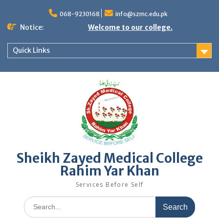
Skip
to
068-9230168
info@szmc.edu.pk
content
Notice:
Welcome to our college.
Quick Links
Sheikh Zayed Medical College
Rahim Yar Khan
Services Before Self
Search
for: