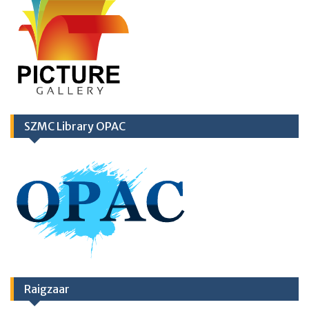
SZMC Library OPAC
Raigzaar