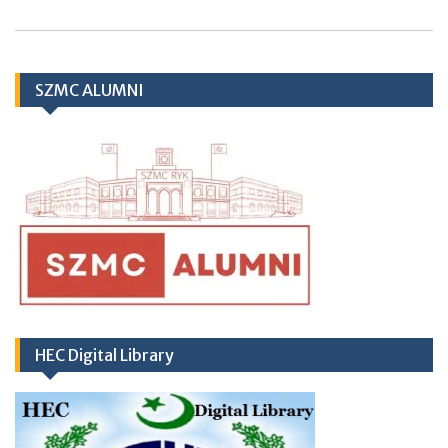
TH
10
March
2026 (Important Notice
regarding Hub & Spoke Model at Zahir Pir
Rahim Yar Khan)
SZMC ALUMNI
HEC Digital Library