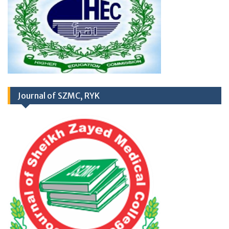
RD
03
March 2026
Career Opportunities at
Newly Cardiac Center (CARDIOLOGY UNIT-
II) Sheikh Zayed Medical College/Hospital,
R.Y. Khan
Journal of SZMC, RYK
Application Form
TH
17
September
2025 (Career
Opportunities)