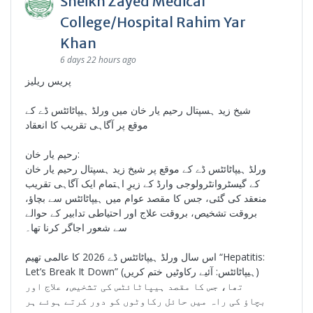
Sheikh Zayed Medical
College/Hospital Rahim Yar
Khan
6 days 22 hours ago
پریس ریلیز
شیخ زید ہسپتال رحیم یار خان میں ورلڈ ہیپاٹائٹس ڈے کے
موقع پر آگاہی تقریب کا انعقاد
رحیم یار خان:
ورلڈ ہیپاٹائٹس ڈے کے موقع پر شیخ زید ہسپتال رحیم یار خان
کے گیسٹروانٹرولوجی وارڈ کے زیرِ اہتمام ایک آگاہی تقریب
منعقد کی گئی، جس کا مقصد عوام میں ہیپاٹائٹس سے بچاؤ،
بروقت تشخیص، بروقت علاج اور احتیاطی تدابیر کے حوالے
سے شعور اجاگر کرنا تھا۔
اس سال ورلڈ ہیپاٹائٹس ڈے 2026 کا عالمی تھیم “Hepatitis:
Let’s Break It Down” (ہیپاٹائٹس: آئیے رکاوٹیں ختم کریں)
تھا، جس کا مقصد ہیپاٹائٹس کی تشخیص، علاج اور
بچاؤ کی راہ میں حائل رکاوٹوں کو دور کرتے ہوئے ہر